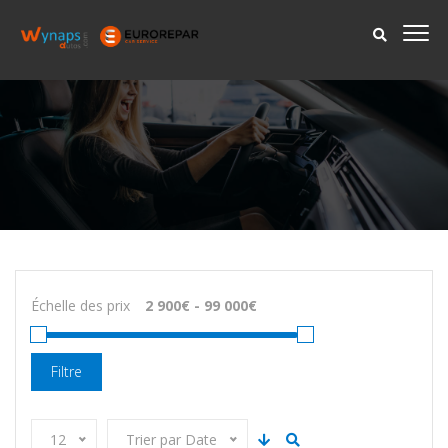
Échelle des prix
Filtre
12
Trier par Date