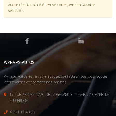
Aucun résultat n'a été trouvé correspondant à votre
sélection.
WYNAPS AUTOS
Wynaps Autos est à votre écoute, contactez nous pour toutes
informations concernant nos services.
15 RUE KEPLER - ZAC DE LA GESVRINE - 44240 LA CHAPELLE
SUR ERDRE
02 51 12 43 79