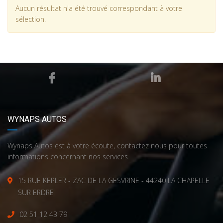
Aucun résultat n'a été trouvé correspondant à votre
sélection.
WYNAPS AUTOS
Wynaps Autos est à votre écoute, contactez nous pour toutes
informations concernant nos services.
15 RUE KEPLER - ZAC DE LA GESVRINE - 44240 LA CHAPELLE
SUR ERDRE
02 51 12 43 79