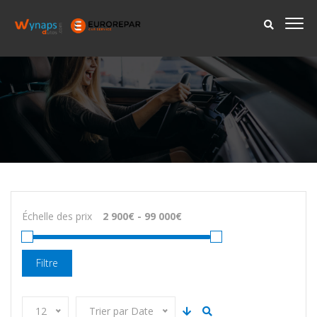
Échelle des prix
Filtre
12
Trier par Date