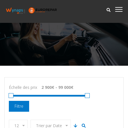
Échelle des prix
Filtre
12
Trier par Date