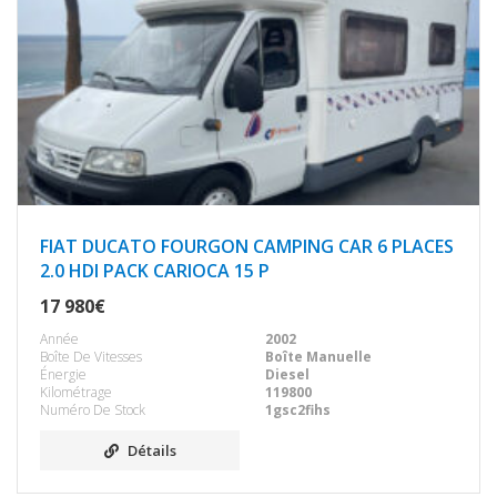
FIAT DUCATO FOURGON CAMPING CAR 6 PLACES
2.0 HDI PACK CARIOCA 15 P
17 980€
Année
2002
Boîte De Vitesses
Boîte Manuelle
Énergie
Diesel
Kilométrage
119800
Numéro De Stock
1gsc2fihs
Détails