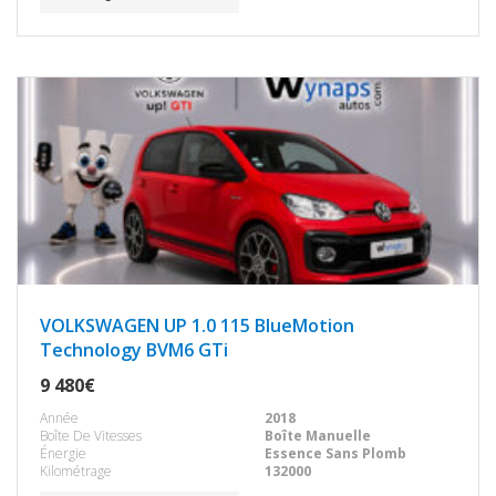
VOLKSWAGEN UP 1.0 115 BlueMotion
Technology BVM6 GTi
9 480€
Année
2018
Boîte De Vitesses
Boîte Manuelle
Énergie
Essence Sans Plomb
Kilométrage
132000