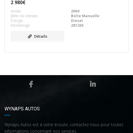
2 980€
Année
2004
Boîte De Vitesses
Boîte Manuelle
Énergie
Diesel
Kilométrage
281265
Détails
WYNAPS AUTOS
Wynaps Autos est à votre écoute, contactez nous pour toutes
informations concernant nos services.