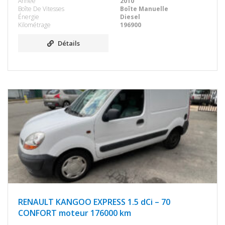
Année
2010
Boîte De Vitesses
Boîte Manuelle
Énergie
Diesel
Kilométrage
196900
Détails
RENAULT KANGOO EXPRESS 1.5 dCi – 70
CONFORT moteur 176000 km