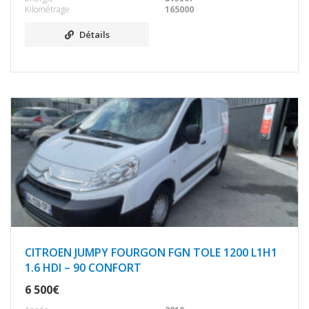
Kilométrage
165000
Détails
CITROEN JUMPY FOURGON FGN TOLE 1200 L1H1
1.6 HDI – 90 CONFORT
6 500€