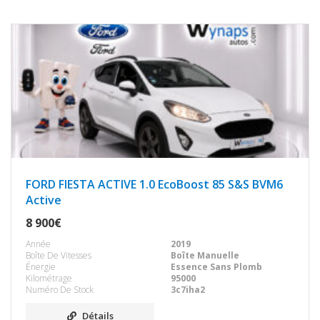
FORD FIESTA ACTIVE 1.0 EcoBoost 85 S&S BVM6
Active
8 900€
Année
2019
Boîte De Vitesses
Boîte Manuelle
Énergie
Essence Sans Plomb
Kilométrage
95000
Numéro De Stock
3c7iha2
Détails