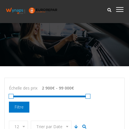
Échelle des prix
Filtre
12
Trier par Date