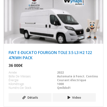
FIAT E-DUCATO FOURGON TOLE 3.5 L3 H2 122
47KWH PACK
36 000€
Année
2022
Boîte De Vitesses
Automate à Fonct. Continu
Énergie
Courant électrique
Kilométrage
1000
Numéro De Stock
Qmlbbd1
Détails
Video