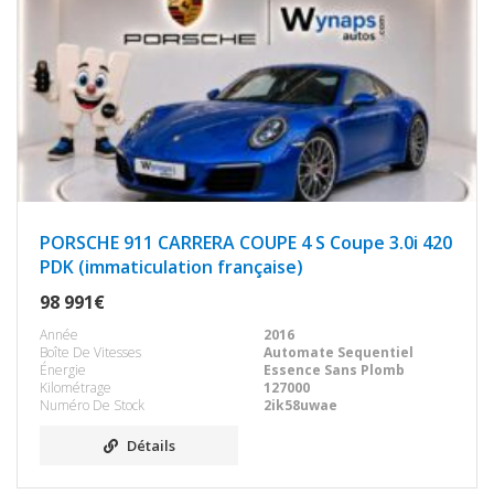
PORSCHE 911 CARRERA COUPE 4 S Coupe 3.0i 420
PDK (immaticulation française)
98 991€
Année
2016
Boîte De Vitesses
Automate Sequentiel
Énergie
Essence Sans Plomb
Kilométrage
127000
Numéro De Stock
2ik58uwae
Détails