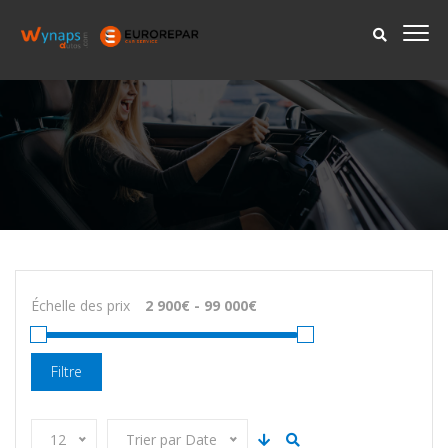
Échelle des prix
Filtre
12
Trier par Date