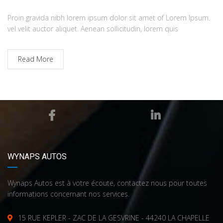
Proin gravida nibh lorem ipsum dolor sit amet of Lorem Ipsum.
vel velit auctor aliquet. Aenean sollicitudin, lorem quis
Read More
WYNAPS AUTOS
Wynaps Autos est à votre écoute, contactez nous pour toutes
informations concernant nos services.
15 RUE KEPLER - ZAC DE LA GESVRINE - 44240 LA CHAPELLE