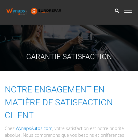
GARANTIE SATISFACTION
NOTRE ENGAGEMENT EN
MATIÈRE DE SATISFACTION
CLIENT
Chez
W
ynaps
Autos.com
, votre satisfaction est notre priorité
absolue. Nous comprenons que vos besoins et préférences