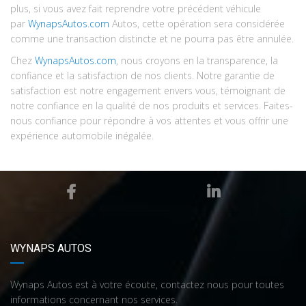
plus, si vous avez fait reprendre votre précédent véhicule
par
W
ynaps
Autos.com
Autos, cette opération sera considérée
comme une transaction distincte et ne pourra pas être annulée.
Chez
W
ynaps
Autos.com
, nous croyons en la transparence, la
confiance et la satisfaction de nos clients. Notre garantie de
satisfaction est notre engagement envers vous, témoignant de
notre confiance en la qualité de nos produits et services. Faites-
nous confiance pour répondre à vos attentes et vous offrir une
expérience automobile inégalée.
WYNAPS AUTOS
Wynaps Autos est à votre écoute, contactez nous pour toutes
informations concernant nos services.