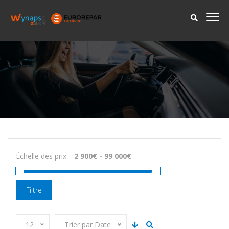
Échelle des prix
Filtre
12
Trier par Date