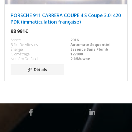
PORSCHE 911 CARRERA COUPE 4 S Coupe 3.0i 420
PDK (immaticulation française)
98 991€
Année
2016
Boîte De Vitesses
Automate Sequentiel
Énergie
Essence Sans Plomb
Kilométrage
127000
Numéro De Stock
2ik58uwae
Détails