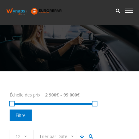
Échelle des prix
Filtre
12
Trier par Date