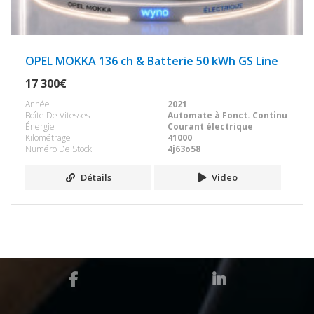
OPEL MOKKA 136 ch & Batterie 50 kWh GS Line
17 300€
Année
2021
Boîte De Vitesses
Automate à Fonct. Continu
Énergie
Courant électrique
Kilométrage
41000
Numéro De Stock
4j63o58
Détails
Video