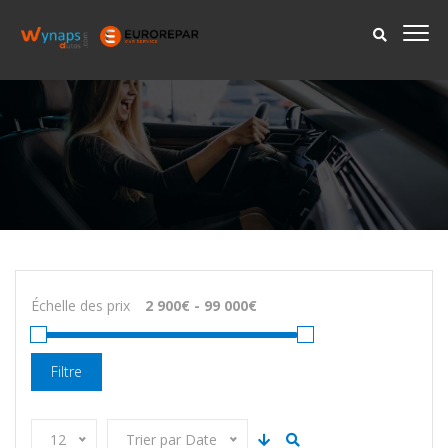
Échelle des prix
Filtre
12
Trier par Date