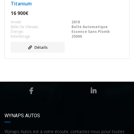
Titanium
16 900€
Année
2018
Boîte De Vitesses
Boîte Automatique
Énergie
Essence Sans Plomb
Kilométrage
25000
Détails
WYNAPS AUTOS
Wynaps Autos est à votre écoute, contactez nous pour toutes