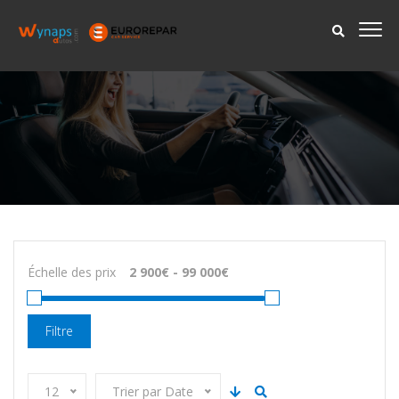
Échelle des prix
Filtre
12
Trier par Date