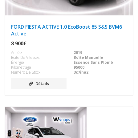
FORD FIESTA ACTIVE 1.0 EcoBoost 85 S&S BVM6
Active
8 900€
Année
2019
Boîte De Vitesses
Boîte Manuelle
Énergie
Essence Sans Plomb
Kilométrage
95000
Numéro De Stock
3c7iha2
Détails