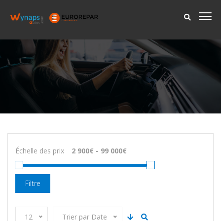
Échelle des prix
Filtre
12
Trier par Date