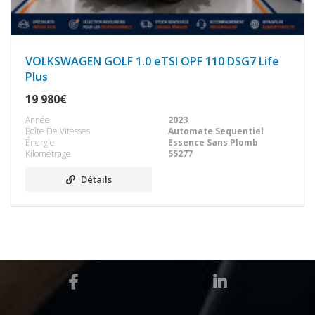
VOLKSWAGEN GOLF 1.0 eTSI OPF 110 DSG7 Life
Plus
19 980€
Année
2023
Boîte De Vitesses
Automate Sequentiel
Énergie
Essence Sans Plomb
Kilométrage
55277
Détails