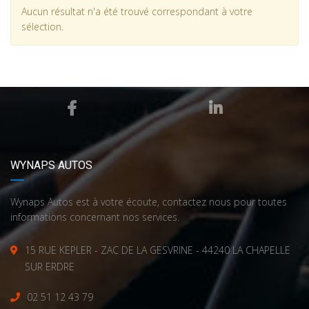
Aucun résultat n'a été trouvé correspondant à votre
sélection.
WYNAPS AUTOS
Wynaps Autos est à votre écoute, contactez nous pour toutes
informations concernant nos services.
15 RUE KEPLER - ZAC DE LA GESVRINE - 44240 LA CHAPELLE
SUR ERDRE
02 51 12 43 79