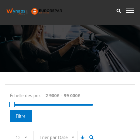
Échelle des prix
Filtre
12
Trier par Date