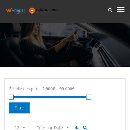
Échelle des prix
Filtre
12
Trier par Date