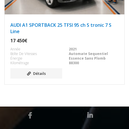
AUDI A1 SPORTBACK 25 TFSI 95 ch S tronic 7 S
Line
17 450€
Année
2021
Boîte De Vitesses
Automate Sequentiel
Énergie
Essence Sans Plomb
Kilométrage
88300
Détails