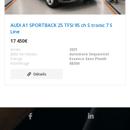
AUDI A1 SPORTBACK 25 TFSI 95 ch S tronic 7 S
Line
17 450€
Année
2021
Boîte De Vitesses
Automate Sequentiel
Énergie
Essence Sans Plomb
Kilométrage
88300
Détails