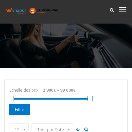
Échelle des prix
Filtre
12
Trier par Date