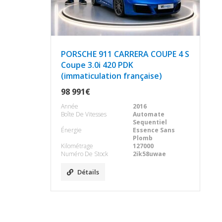
PORSCHE 911 CARRERA COUPE 4 S
Coupe 3.0i 420 PDK
(immaticulation française)
98 991€
Année
2016
Boîte De Vitesses
Automate
Sequentiel
Énergie
Essence Sans
Plomb
Kilométrage
127000
Numéro De Stock
2ik58uwae
Détails