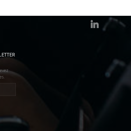
LETTER
cevez
es.