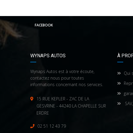
FACEBOOK
WYNAPS AUTOS
À PRO
Wynaps Autos est à votre écoute,
Qui 
contactez nous pour toutes
Repr
informations concernant nos services.
gara
15 RUE KEPLER - ZAC DE LA
SAV,
GESVRINE - 44240 LA CHAPELLE SUR
ERDRE
02 51 12 43 79