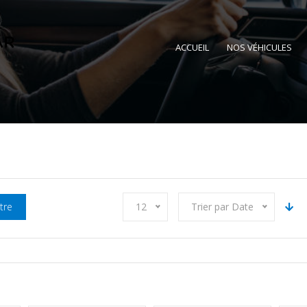
ACCUEIL
NOS VÉHICULES
ltre
12
Trier par Date