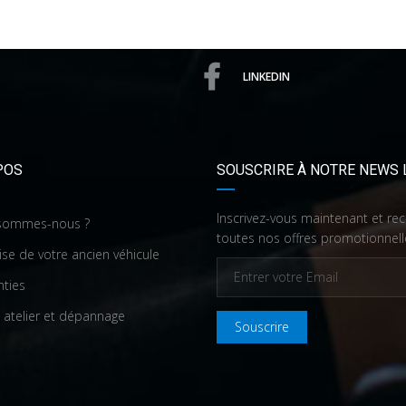
LINKEDIN
POS
SOUSCRIRE À NOTRE NEWS 
Inscrivez-vous maintenant et re
sommes-nous ?
toutes nos offres promotionnell
ise de votre ancien véhicule
nties
 atelier et dépannage
Souscrire