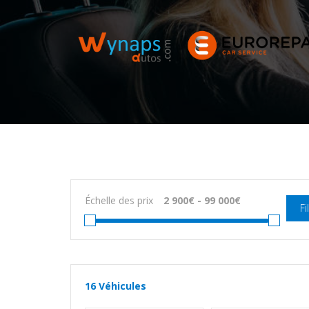
Échelle des prix
Fi
16
Véhicules