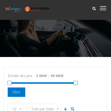
Échelle des prix
Filtre
12
Trier par Date