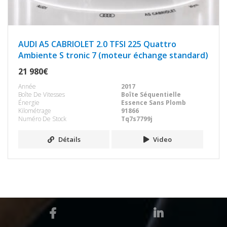
AUDI A5 CABRIOLET 2.0 TFSI 225 Quattro
Ambiente S tronic 7 (moteur échange standard)
21 980€
Année
2017
Boîte De Vitesses
Boîte Séquentielle
Énergie
Essence Sans Plomb
Kilométrage
91866
Numéro De Stock
Tq7s7799j
Détails
Video