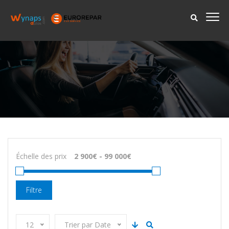
Échelle des prix
Filtre
12
Trier par Date