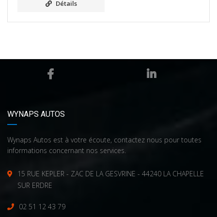
Détails
WYNAPS AUTOS
Wynaps Autos est à votre écoute, contactez nous pour toutes
informations concernant nos services.
15 RUE KEPLER - ZAC DE LA GESVRINE - 44240 LA CHAPELLE
SUR ERDRE
02 51 12 43 79