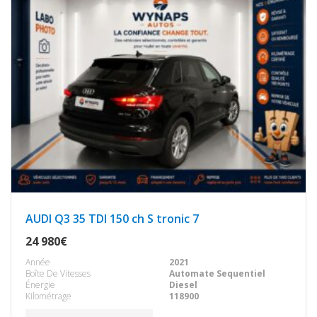
AUDI Q3 35 TDI 150 ch S tronic 7
24 980€
Année
2021
Boîte De Vitesses
Automate Sequentiel
Énergie
Diesel
Kilométrage
118900