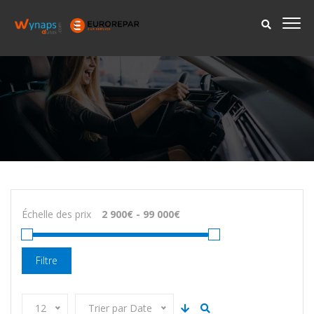
Échelle des prix
Filtre
12
Trier par Date