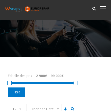
Échelle des prix
Filtre
12
Trier par Date