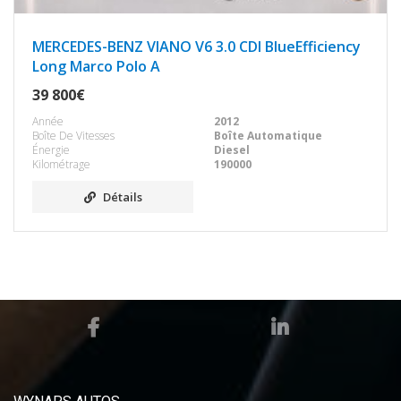
MERCEDES-BENZ VIANO V6 3.0 CDI BlueEfficiency
Long Marco Polo A
39 800€
Année
2012
Boîte De Vitesses
Boîte Automatique
Énergie
Diesel
Kilométrage
190000
Détails