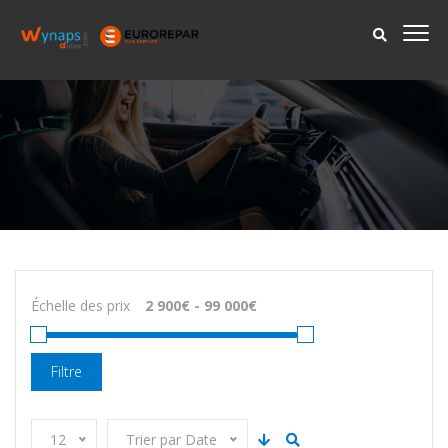
Échelle des prix
Filtre
12
Trier par Date