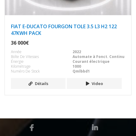
FIAT E-DUCATO FOURGON TOLE 3.5 L3 H2 122
47KWH PACK
36 000€
Année
2022
Boîte De Vitesses
Automate à Fonct. Continu
Énergie
Courant électrique
Kilométrage
1000
Numéro De Stock
Qmlbbd1
Détails
Video