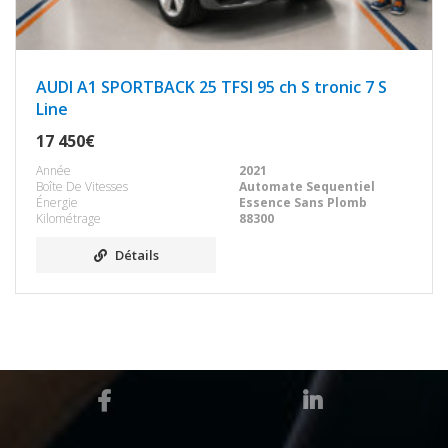
AUDI A1 SPORTBACK 25 TFSI 95 ch S tronic 7 S
Line
17 450€
Année
2021
Boîte De Vitesses
Automate Sequentiel
Énergie
Essence Sans Plomb
Kilométrage
88300
Détails