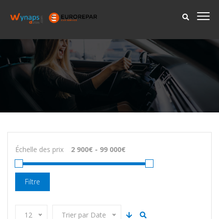
Échelle des prix
Filtre
12
Trier par Date