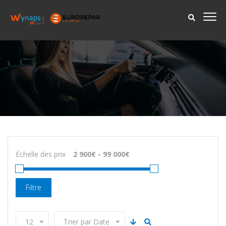
Échelle des prix
Filtre
12
Trier par Date