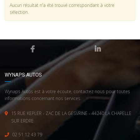
Aucun résultat n'a été trouvé correspondant à votre
sélection.
WYNAPS AUTOS
Wynaps Autos est à votre écoute, contactez nous pour toutes
informations concernant nos services.
15 RUE KEPLER - ZAC DE LA GESVRINE - 44240 LA CHAPELLE
SUR ERDRE
02 51 12 43 79