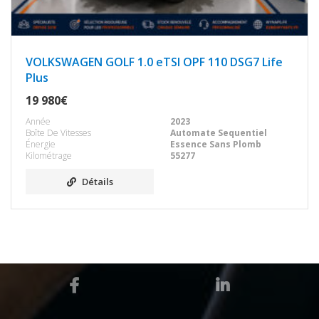
VOLKSWAGEN GOLF 1.0 eTSI OPF 110 DSG7 Life
Plus
19 980€
Année
2023
Boîte De Vitesses
Automate Sequentiel
Énergie
Essence Sans Plomb
Kilométrage
55277
Détails