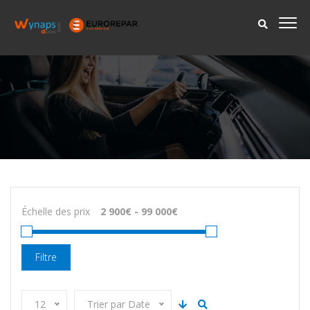
Échelle des prix
Filtre
12
Trier par Date