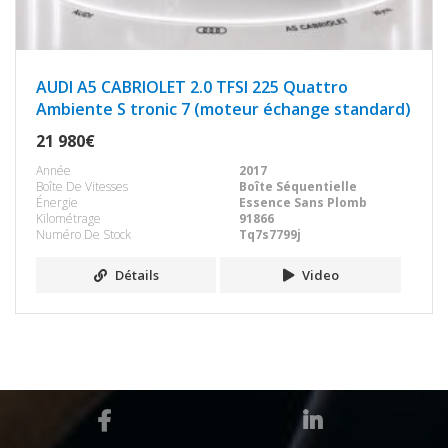
AUDI A5 CABRIOLET 2.0 TFSI 225 Quattro
Ambiente S tronic 7 (moteur échange standard)
21 980€
Année
2017
Boîte De Vitesses
Boîte Séquentielle
Énergie
Essence Sans Plomb
Kilométrage
91866
Numéro De Stock
Tq7s7799j
Détails
Video