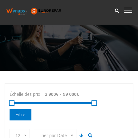
Échelle des prix
Filtre
12
Trier par Date