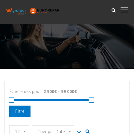
Échelle des prix
Filtre
12
Trier par Date