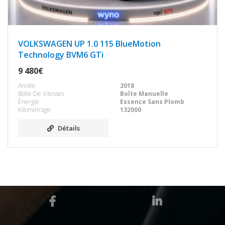
VOLKSWAGEN UP 1.0 115 BlueMotion
Technology BVM6 GTi
9 480€
Année
2018
Boîte De Vitesses
Boîte Manuelle
Énergie
Essence Sans Plomb
Kilométrage
132000
Détails