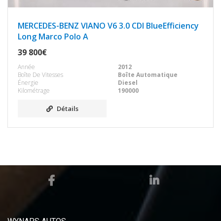
MERCEDES-BENZ VIANO V6 3.0 CDI BlueEfficiency
Long Marco Polo A
39 800€
Année
2012
Boîte De Vitesses
Boîte Automatique
Énergie
Diesel
Kilométrage
190000
Détails