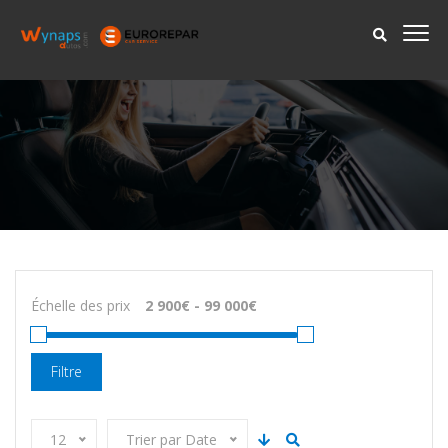
Échelle des prix
Filtre
12
Trier par Date