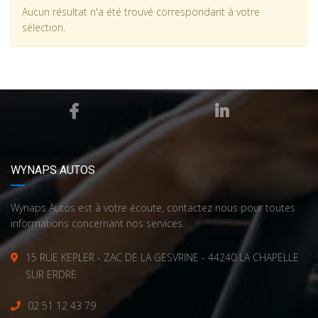
Aucun résultat n'a été trouvé correspondant à votre
sélection.
WYNAPS AUTOS
Wynaps Autos est à votre écoute, contactez nous pour toutes
informations concernant nos services.
15 RUE KEPLER - ZAC DE LA GESVRINE - 44240 LA CHAPELLE
SUR ERDRE
02 51 12 43 79