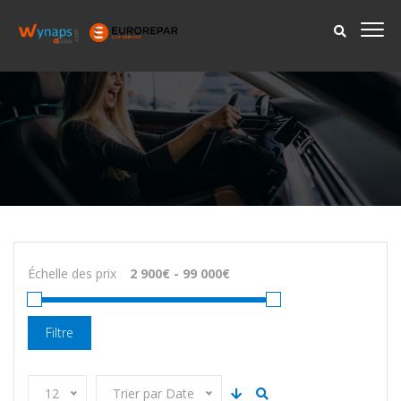
Échelle des prix
Filtre
12
Trier par Date