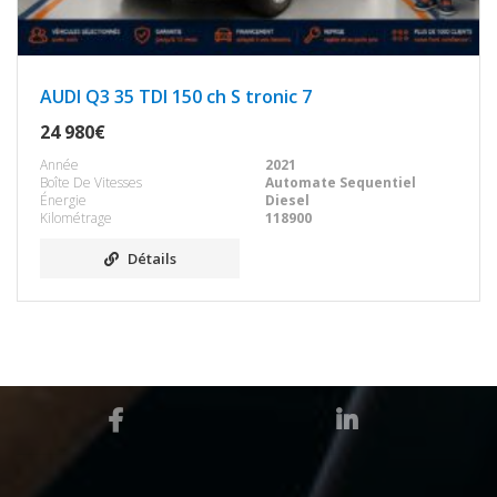
AUDI Q3 35 TDI 150 ch S tronic 7
24 980€
Année
2021
Boîte De Vitesses
Automate Sequentiel
Énergie
Diesel
Kilométrage
118900
Détails