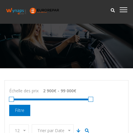
Échelle des prix
Filtre
12
Trier par Date