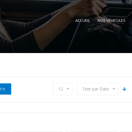
ACCUEIL
NOS VÉHICULES
ltre
12
Trier par Date