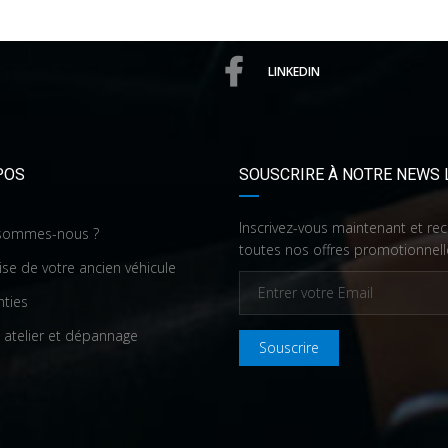
LINKEDIN
POS
SOUSCRIRE À NOTRE NEWS 
Inscrivez-vous maintenant et re
sommes-nous ?
toutes nos offres promotionnell
ise de votre ancien véhicule
nties
 atelier et dépannage
Souscrire