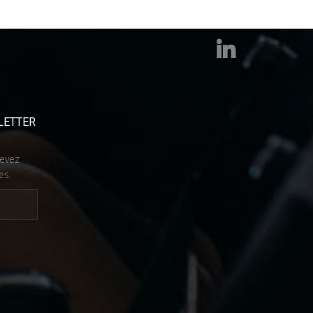
LETTER
cevez
es.