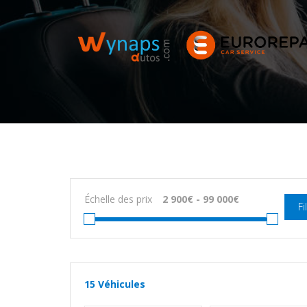
Échelle des prix
Fi
15
Véhicules