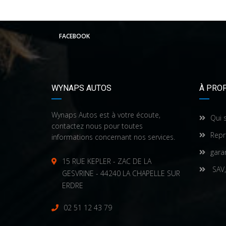
FACEBOOK
WYNAPS AUTOS
À PRO
Wynaps Autos est à votre écoute,
Qui 
contactez nous pour toutes
Repr
informations concernant nos services.
gara
15 RUE KEPLER - ZAC DE LA
SAV,
GESVRINE - 44240 LA CHAPELLE SUR
ERDRE
02 51 12 43 79