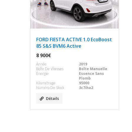
FORD FIESTA ACTIVE 1.0 EcoBoost
85 S&S BVM6 Active
8 900€
Année
2019
Boîte De Vitesses
Boîte Manuelle
Énergie
Essence Sans
Plomb
Kilométrage
95000
Numéro De Stock
3c7iha2
Détails