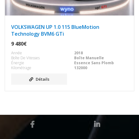
VOLKSWAGEN UP 1.0 115 BlueMotion
Technology BVM6 GTi
9 480€
Année
2018
Boîte De Vitesses
Boîte Manuelle
Énergie
Essence Sans Plomb
Kilométrage
132000
Détails