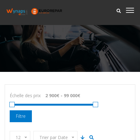
Échelle des prix
Filtre
12
Trier par Date