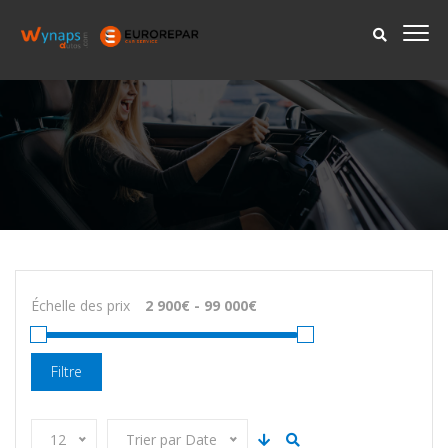
Échelle des prix
Filtre
12
Trier par Date