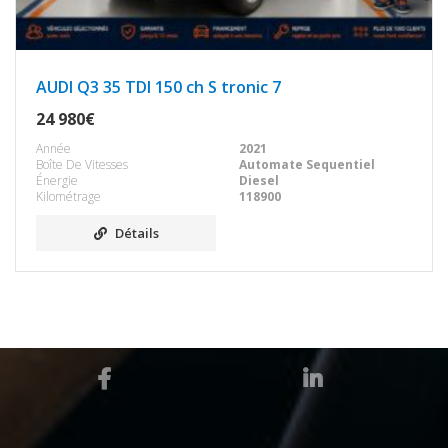
AUDI Q3 35 TDI 150 ch S tronic 7
24 980€
Année
2021
Boîte De Vitesses
Automate Sequentiel
Énergie
Diesel
Kilométrage
118900
Détails