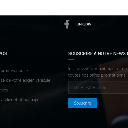
LINKEDIN
POS
SOUSCRIRE À NOTRE NEWS 
Inscrivez-vous maintenant et re
sommes-nous ?
toutes nos offres promotionnell
ise de votre ancien véhicule
nties
 atelier et dépannage
Souscrire