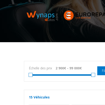
Échelle des prix
Fi
15
Véhicules