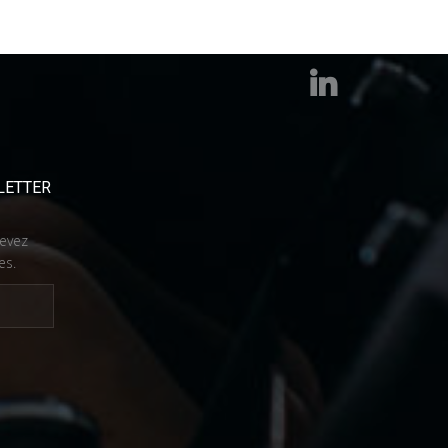
LETTER
cevez
es.