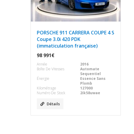
PORSCHE 911 CARRERA COUPE 4 S
Coupe 3.0i 420 PDK
(immaticulation française)
98 991€
Année
2016
Boîte De Vitesses
Automate
Sequentiel
Énergie
Essence Sans
Plomb
Kilométrage
127000
Numéro De Stock
2ik58uwae
Détails