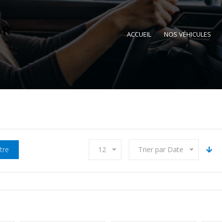
ACCUEIL
NOS VÉHICULES
ltre
12
Trier par Date