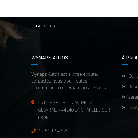
FACEBOOK
WYNAPS AUTOS
À PRO
Wynaps Autos est à votre écoute,
Qui 
contactez nous pour toutes
Repr
informations concernant nos services.
gara
15 RUE KEPLER - ZAC DE LA
SAV,
GESVRINE - 44240 LA CHAPELLE SUR
ERDRE
02 51 12 43 79