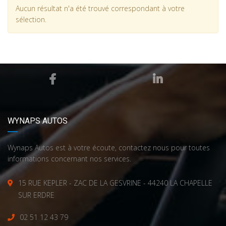
Aucun résultat n'a été trouvé correspondant à votre
sélection.
WYNAPS AUTOS
Wynaps Autos est à votre écoute, contactez nous pour toutes
informations concernant nos services.
15 RUE KEPLER - ZAC DE LA GESVRINE - 44240 LA CHAPELLE
SUR ERDRE
02 51 12 43 79