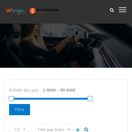
Échelle des prix
Filtre
12
Trier par Date