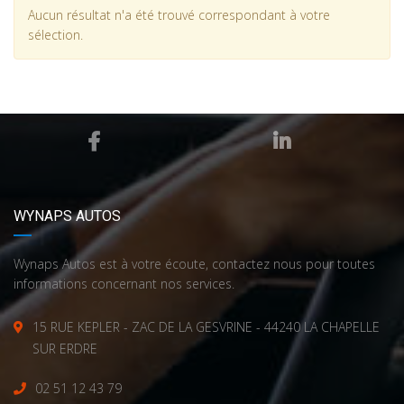
Aucun résultat n'a été trouvé correspondant à votre
sélection.
WYNAPS AUTOS
Wynaps Autos est à votre écoute, contactez nous pour toutes
informations concernant nos services.
15 RUE KEPLER - ZAC DE LA GESVRINE - 44240 LA CHAPELLE
SUR ERDRE
02 51 12 43 79