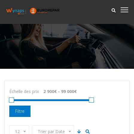
Échelle des prix
Filtre
12
Trier par Date