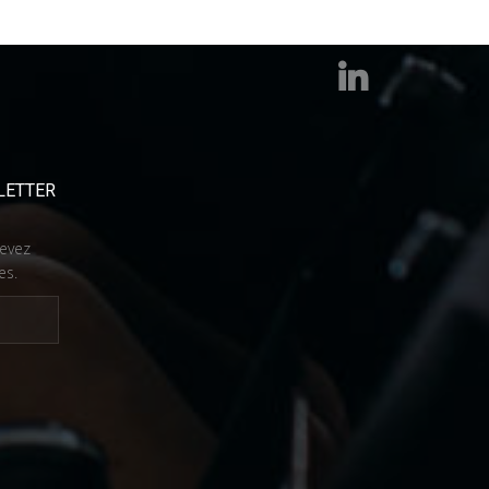
LETTER
cevez
es.