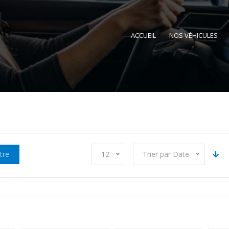
ACCUEIL
NOS VÉHICULES
ltre
12
Trier par Date