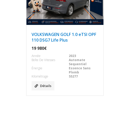
VOLKSWAGEN GOLF 1.0 eTSI OPF
110 DSG7 Life Plus
19 980€
Année
2023
Boîte De Vitesses
Automate
Sequentiel
Énergie
Essence Sans
Plomb
Kilométrage
55277
Détails