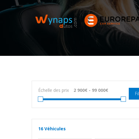
Échelle des prix
Fi
16
Véhicules