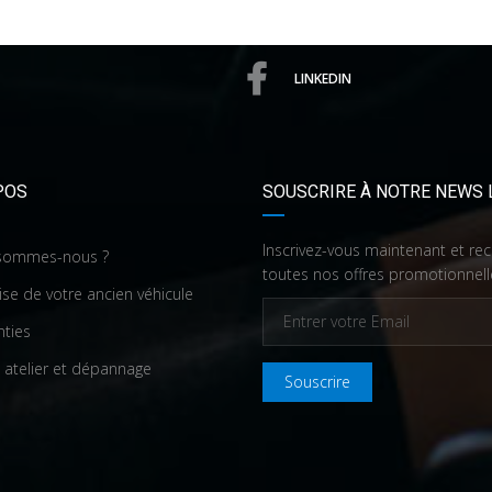
LINKEDIN
POS
SOUSCRIRE À NOTRE NEWS 
Inscrivez-vous maintenant et re
sommes-nous ?
toutes nos offres promotionnell
ise de votre ancien véhicule
nties
 atelier et dépannage
Souscrire