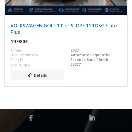
VOLKSWAGEN GOLF 1.0 eTSI OPF 110 DSG7 Life
Plus
19 980€
Année
2023
Boîte De Vitesses
Automate Sequentiel
Énergie
Essence Sans Plomb
Kilométrage
55277
Détails