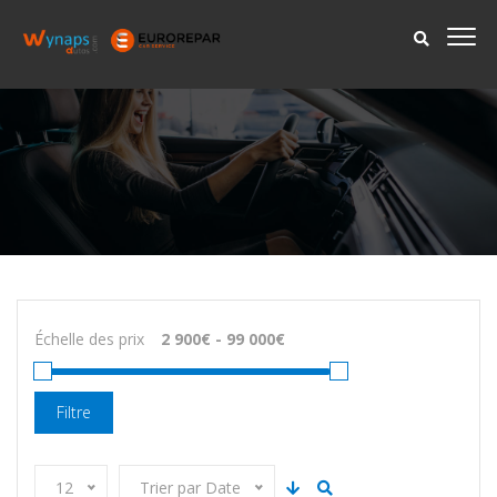
Échelle des prix
Filtre
12
Trier par Date