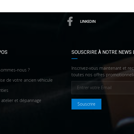
LINKEDIN
POS
SOUSCRIRE À NOTRE NEWS 
Inscrivez-vous maintenant et re
sommes-nous ?
toutes nos offres promotionnell
ise de votre ancien véhicule
nties
 atelier et dépannage
Souscrire