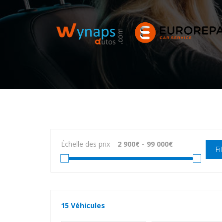
Échelle des prix
Fi
15
Véhicules