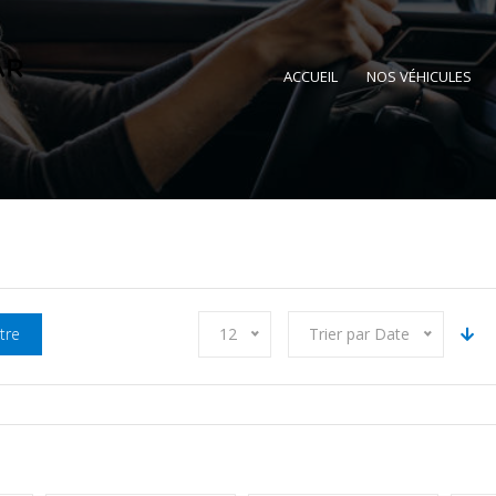
ACCUEIL
NOS VÉHICULES
ltre
12
Trier par Date