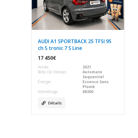
AUDI A1 SPORTBACK 25 TFSI 95
ch S tronic 7 S Line
17 450€
Année
2021
Boîte De Vitesses
Automate
Sequentiel
Énergie
Essence Sans
Plomb
Kilométrage
88300
Détails