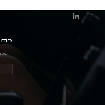
LETTER
cevez
es.