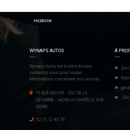
FACEBOOK
WYNAPS AUTOS
À PRO
Wynaps Autos est à votre écoute,
Qui 
contactez nous pour toutes
Repr
informations concernant nos services.
gara
15 RUE KEPLER - ZAC DE LA
SAV,
GESVRINE - 44240 LA CHAPELLE SUR
ERDRE
02 51 12 43 79