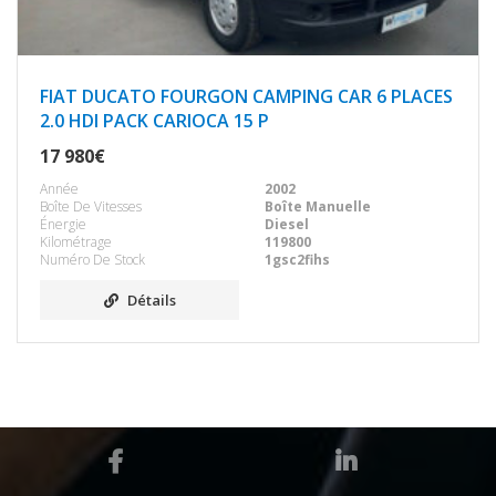
FIAT DUCATO FOURGON CAMPING CAR 6 PLACES
2.0 HDI PACK CARIOCA 15 P
17 980€
Année
2002
Boîte De Vitesses
Boîte Manuelle
Énergie
Diesel
Kilométrage
119800
Numéro De Stock
1gsc2fihs
Détails