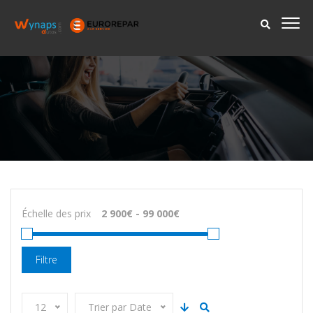
Échelle des prix
Filtre
12
Trier par Date