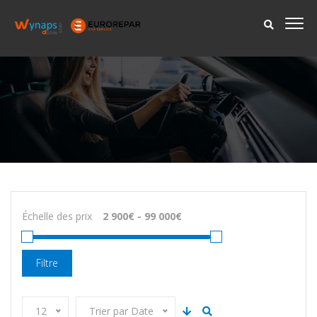
Échelle des prix
Filtre
12
Trier par Date