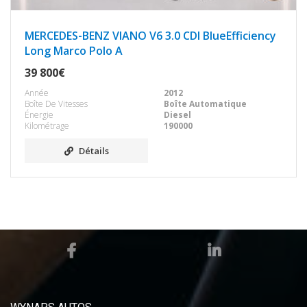
MERCEDES-BENZ VIANO V6 3.0 CDI BlueEfficiency
Long Marco Polo A
39 800€
Année
2012
Boîte De Vitesses
Boîte Automatique
Énergie
Diesel
Kilométrage
190000
Détails