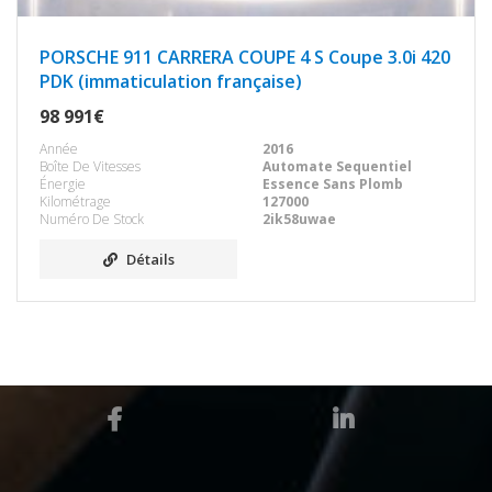
PORSCHE 911 CARRERA COUPE 4 S Coupe 3.0i 420
PDK (immaticulation française)
98 991€
Année
2016
Boîte De Vitesses
Automate Sequentiel
Énergie
Essence Sans Plomb
Kilométrage
127000
Numéro De Stock
2ik58uwae
Détails