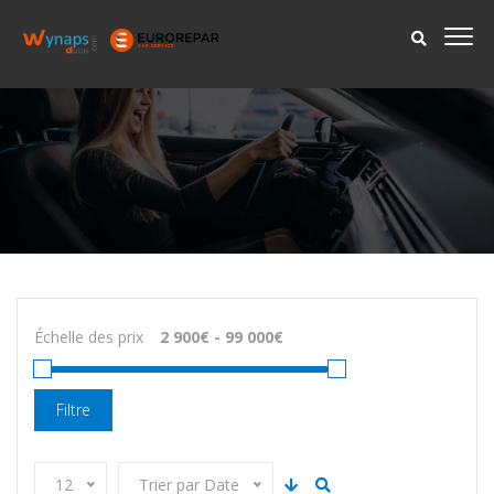
Échelle des prix
Filtre
12
Trier par Date