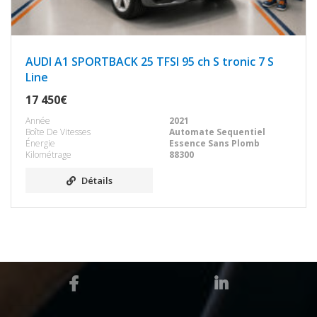
AUDI A1 SPORTBACK 25 TFSI 95 ch S tronic 7 S
Line
17 450€
Année
2021
Boîte De Vitesses
Automate Sequentiel
Énergie
Essence Sans Plomb
Kilométrage
88300
Détails