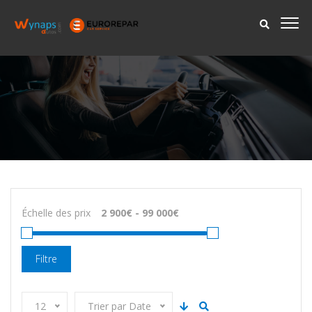
Échelle des prix
Filtre
12
Trier par Date