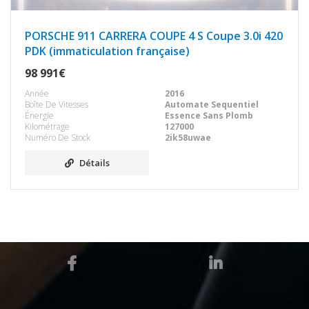
PORSCHE 911 CARRERA COUPE 4 S Coupe 3.0i 420
PDK (immaticulation française)
98 991€
Année
2016
Boîte De Vitesses
Automate Sequentiel
Énergie
Essence Sans Plomb
Kilométrage
127000
Numéro De Stock
2ik58uwae
Détails