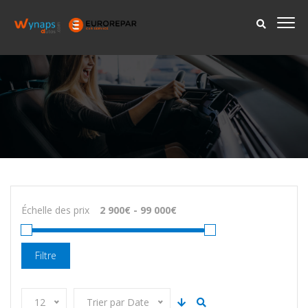
Échelle des prix
Filtre
12
Trier par Date