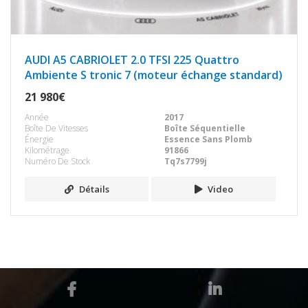
AUDI A5 CABRIOLET 2.0 TFSI 225 Quattro
Ambiente S tronic 7 (moteur échange standard)
21 980€
Année
2017
Boîte De Vitesses
Boîte Séquentielle
Énergie
Essence Sans Plomb
Kilométrage
91866
Numéro De Stock
Tq7s7799j
Détails
Video