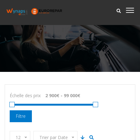
Échelle des prix
Filtre
12
Trier par Date