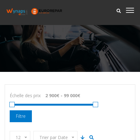
Échelle des prix
Filtre
12
Trier par Date