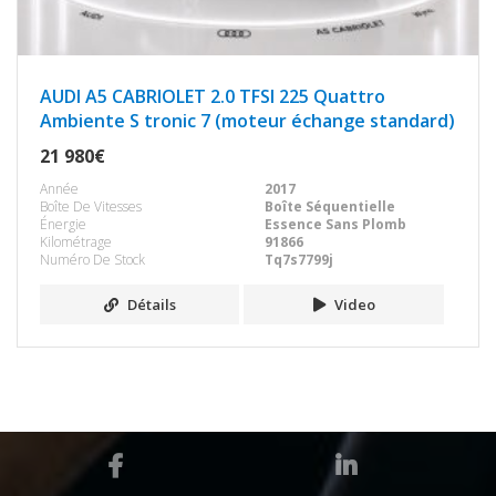
AUDI A5 CABRIOLET 2.0 TFSI 225 Quattro
Ambiente S tronic 7 (moteur échange standard)
21 980€
Année
2017
Boîte De Vitesses
Boîte Séquentielle
Énergie
Essence Sans Plomb
Kilométrage
91866
Numéro De Stock
Tq7s7799j
Détails
Video