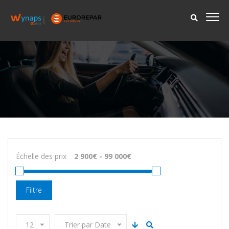
Échelle des prix
Filtre
12
Trier par Date