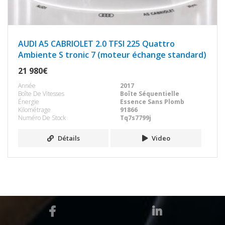
AUDI A5 CABRIOLET 2.0 TFSI 225 Quattro
Ambiente S tronic 7 (moteur échange standard)
21 980€
Année
2017
Boîte De Vitesses
Boîte Séquentielle
Énergie
Essence Sans Plomb
Kilométrage
91866
Numéro De Stock
Tq7s7799j
Détails
Video