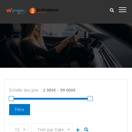
Échelle des prix
Filtre
12
Trier par Date