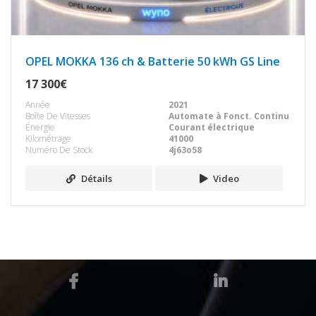
OPEL MOKKA 136 ch & Batterie 50 kWh GS Line
17 300€
Année
2021
Boîte De Vitesses
Automate à Fonct. Continu
Énergie
Courant électrique
Kilométrage
41000
Numéro De Stock
4j63o58
Détails
Video