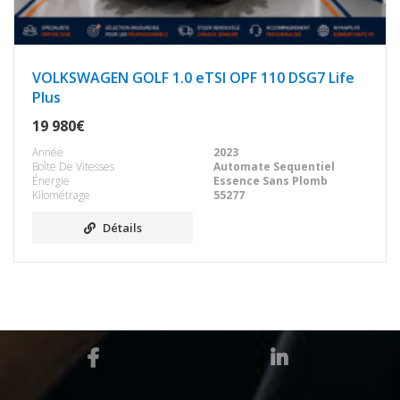
VOLKSWAGEN GOLF 1.0 eTSI OPF 110 DSG7 Life
Plus
19 980€
Année
2023
Boîte De Vitesses
Automate Sequentiel
Énergie
Essence Sans Plomb
Kilométrage
55277
Détails