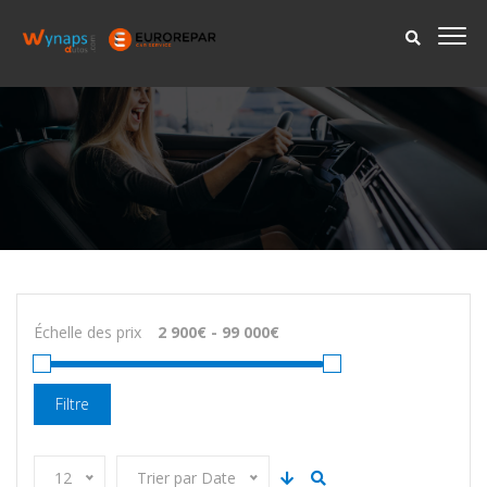
Échelle des prix
Filtre
12
Trier par Date