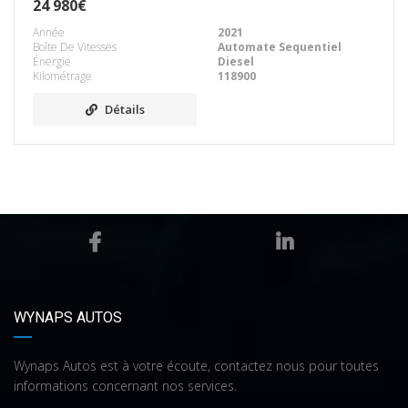
24 980€
Année
2021
Boîte De Vitesses
Automate Sequentiel
Énergie
Diesel
Kilométrage
118900
Détails
WYNAPS AUTOS
Wynaps Autos est à votre écoute, contactez nous pour toutes
informations concernant nos services.