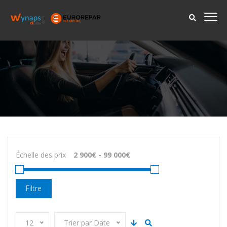
Échelle des prix
Filtre
12
Trier par Date