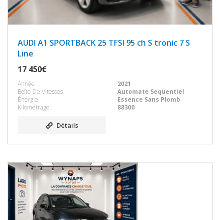
AUDI A1 SPORTBACK 25 TFSI 95 ch S tronic 7 S
Line
17 450€
Année
2021
Boîte De Vitesses
Automate Sequentiel
Énergie
Essence Sans Plomb
Kilométrage
88300
Détails