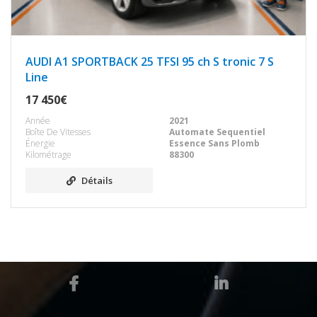
AUDI A1 SPORTBACK 25 TFSI 95 ch S tronic 7 S
Line
17 450€
Année
2021
Boîte De Vitesses
Automate Sequentiel
Énergie
Essence Sans Plomb
Kilométrage
88300
Détails