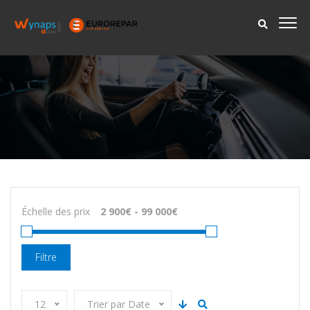
Échelle des prix
Filtre
12
Trier par Date